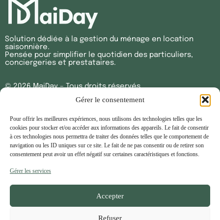
Solution dédiée à la gestion du ménage en location
saisonnière.
Pensée pour simplifier le quotidien des particuliers,
conciergeries et prestataires.
© 2026 MaiDay – Tous droits réservés
Gérer le consentement
Solutions
Pour offrir les meilleures expériences, nous utilisons des technologies telles que les
Propriétaires
cookies pour stocker et/ou accéder aux informations des appareils. Le fait de consentir
Conciergeries & agences
à ces technologies nous permettra de traiter des données telles que le comportement de
Prestataires
navigation ou les ID uniques sur ce site. Le fait de ne pas consentir ou de retirer son
Blog
Contact
consentement peut avoir un effet négatif sur certaines caractéristiques et fonctions.
Gérer les services
Informations légales
Mentions légales
Accepter
Politique de confidentialité
Refuser